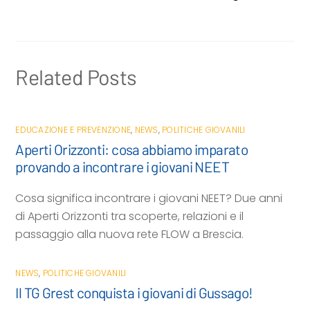
o
r
p
i
k
p
d
i
Related Posts
EDUCAZIONE E PREVENZIONE
,
NEWS
,
POLITICHE GIOVANILI
Aperti Orizzonti: cosa abbiamo imparato
provando a incontrare i giovani NEET
Cosa significa incontrare i giovani NEET? Due anni
di Aperti Orizzonti tra scoperte, relazioni e il
passaggio alla nuova rete FLOW a Brescia.
NEWS
,
POLITICHE GIOVANILI
Il TG Grest conquista i giovani di Gussago!