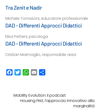
Tra Zenit e Nadir
Michele Tomasoni, educatore professionale
DAD - Differenti Approcci Didattici
Elisa Petteni, psicologa
DAD - Differenti Approcci Didattici
Cristian Marmaglio, responsabile area
F
T
W
E
C
a
w
h
m
o
c
i
a
a
n
e
t
t
i
d
Mobility Evolution: il podcast
b
t
s
l
i
Housing First, l’approccio innovativo alla
o
e
A
v
marginalità