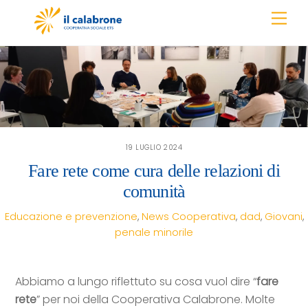
Skip
Men
to
content
19 LUGLIO 2024
Fare rete come cura delle relazioni di
comunità
Educazione e prevenzione
,
News
Cooperativa
,
dad
,
Giovani
,
penale minorile
Abbiamo a lungo riflettuto su cosa vuol dire “
fare
rete
” per noi della Cooperativa Calabrone. Molte