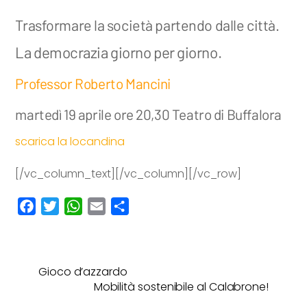
Trasformare la società partendo dalle città.
La democrazia giorno per giorno.
Professor Roberto Mancini
martedì 19 aprile ore 20,30 Teatro di Buffalora
scarica la locandina
[/vc_column_text][/vc_column][/vc_row]
F
T
W
E
C
a
w
h
m
o
c
i
a
a
n
e
t
t
i
d
Gioco d’azzardo
b
t
s
l
i
Mobilità sostenibile al Calabrone!
o
e
A
v