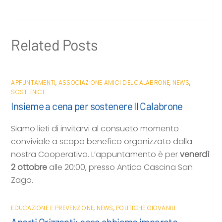
o
r
p
i
k
p
d
i
Related Posts
APPUNTAMENTI
,
ASSOCIAZIONE AMICI DEL CALABRONE
,
NEWS
,
SOSTIENICI
Insieme a cena per sostenere Il Calabrone
Siamo lieti di invitarvi al consueto momento
conviviale a scopo benefico organizzato dalla
nostra Cooperativa. L’appuntamento è per
venerdì
2 ottobre
alle 20:00, presso Antica Cascina San
Zago.
EDUCAZIONE E PREVENZIONE
,
NEWS
,
POLITICHE GIOVANILI
Aperti Orizzonti: cosa abbiamo imparato