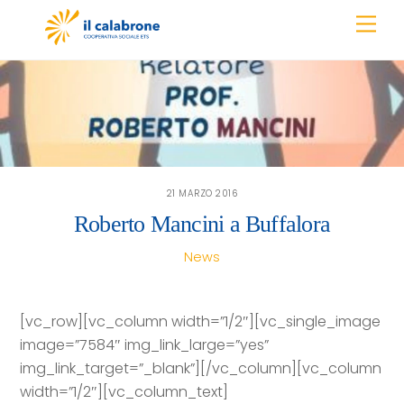
Skip
Men
to
content
21 MARZO 2016
Roberto Mancini a Buffalora
News
[vc_row][vc_column width=”1/2″][vc_single_image
image=”7584″ img_link_large=”yes”
img_link_target=”_blank”][/vc_column][vc_column
width=”1/2″][vc_column_text]