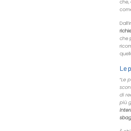
che,
come
Dall’
richi
che 
rico
quell
Le p
“
Le p
sconf
di re
più 
inter
sbag