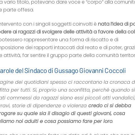
 a vario titolo, potevano dare voce e “corpo” alla comunit
 parte offesa.
intervento con i singoli soggetti coinvolti è
nata l’idea di p
edere ai ragazzi di svolgere delle attività a favore della coll
potessero rappresentare
una forma di riscatto e di
mposizione dei rapporti
intaccati
dal reato
e di poter
, graz
e attività, far sentire il gruppo parte della comunità territor
arole del Sindaco di Gussago Giovanni Coccoli
agine dei quotidiani spesso ci raccontano la cronaca d
itta per tutti. Sì, proprio una sconfitta, perché quando s
ati commessi da ragazzi siano essi piccoli atti vandalici,
gravi, storie di dipendenze o violenza
credo ci si debba
rogare su quale sia il disagio di questi giovani, cosa
liamo noi adulti e cosa possiamo fare per loro
.