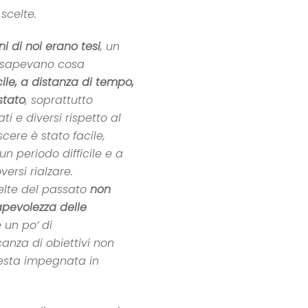
scelte.
ni di noi erano tesi
, un
n sapevano cosa
ile, a distanza di tempo,
stato
, soprattutto
i e diversi rispetto al
cere è stato facile,
n periodo difficile e a
versi rialzare.
elte del passato
non
pevolezza delle
 un po’ di
anza di obiettivi non
esta impegnata in