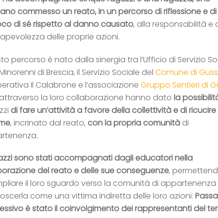
ano commesso un reato, in un percorso di riflessione e d
ioco di sé rispetto al danno causato
, alla responsabilità e 
apevolezza delle proprie azioni.
o percorso è nato dalla sinergia tra l’Ufficio di Servizio So
 Minorenni di Brescia, il Servizio Sociale del
Comune di Gus
erativa Il Calabrone e l’associazione
Gruppo Sentieri di 
 attraverso la loro collaborazione hanno dato
la possibilit
zzi
di fare un’attività a favore della collettività e di ricucire i
ame
, incrinato dal reato,
con la propria comunità
di
rtenenza.
gazzi sono stati accompagnati dagli educatori nella
aborazione del reato e delle sue conseguenze
, permettend
mpliare il loro sguardo verso la comunità di appartenenza 
oscerla come una vittima indiretta delle loro azioni.
Passa
ssivo è stato il coinvolgimento dei rappresentanti del terr