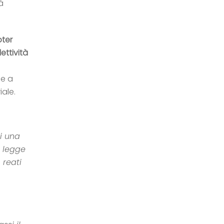
à
oter
ettività
ie a
iale
.
i una
i legge
 reati