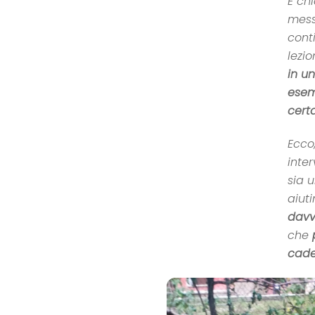
È ch
mess
cont
lezi
in u
esem
cert
Ecco
inte
sia 
aiuti
davv
che
cader