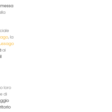
i messa
alla
ciale
sago
, la
Gussago
à
ai
l
o loro
e di
ggio
itorio