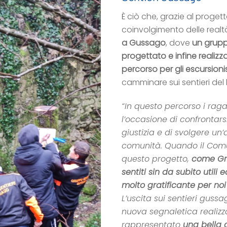
È ciò che, grazie al progett
coinvolgimento delle realtà
a Gussago
, dove
un grupp
progettato e infine realizzat
percorso per gli escursionis
camminare sui sentieri del
“In questo percorso i rag
l’occasione di confrontars
giustizia e di svolgere un’
comunità. Quando il Comu
questo progetto,
come Gru
sentiti sin da subito utili
molto gratificante per noi 
L’uscita sui sentieri guss
nuova segnaletica realizz
rappresentato
una bella 