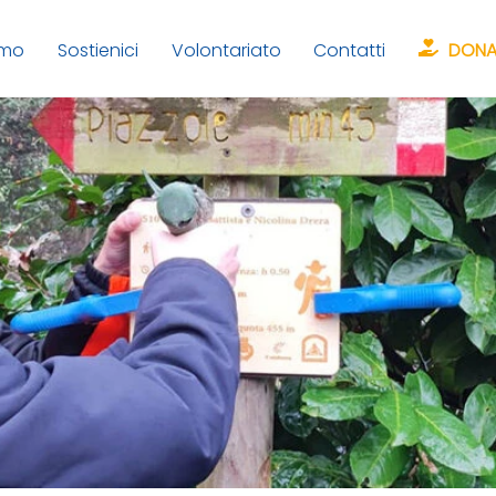
amo
Sostienici
Volontariato
Contatti
DONA