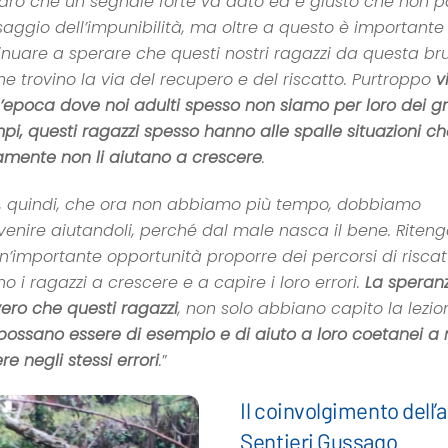
iaro che un segnale forte va dato ed è giusto che non pa
aggio dell’impunibilità, ma oltre a questo è importante
inuare a sperare che questi nostri ragazzi da questa br
one trovino la via del recupero e del riscatto. Purtroppo
v
n’epoca dove noi adulti spesso non siamo per loro dei g
pi, questi ragazzi spesso hanno alle spalle situazioni c
amente non li aiutano a crescere
.
, quindi, che ora non abbiamo più tempo, dobbiamo
rvenire aiutandoli, perché dal male nasca il bene. Riten
un’importante opportunità proporre dei percorsi di risca
no i ragazzi a crescere e a capire i loro errori.
La speran
ero che questi ragazzi
, non solo abbiano capito la lezi
possano essere di esempio e di aiuto a loro coetanei a
e negli stessi errori
.
”
Il coinvolgimento dell
Sentieri Gussago