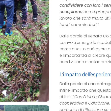
condividere con loro i sent
occupiamo
come gruppo di
lavoro che sarà molto uti
futuri camminatori.”
Dalle parole di Renato Cola
coinvolti emerge la ricadu
come questo può avere per 
e l’importanza di creare q
condivisione e collaborazi
L’impatto dell’esperien
Dalle parole di uno dei rag
infine l’impatto che quest
di loro: “
Con
Erica e Chiara
cooperativa Il Calabrone
percorso di riflessione su d