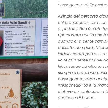
conseguenze delle nostre 
All’inizio del percorso alcu
po’ preoccupati, altri no
aspettarsi.
Non è stato fac
ripercorrere quello che è 
quando ci si sente cambiat
passato. Non per tutti cres
l’adolescenza può essere u
volte ci si sente soli nel do
Ripensando ad alcune sc
sempre c’era piena consa
conseguenze
, c’era anche
irresponsabilità e la manc
aiutava a mantenere la t
qualcosa di buono.