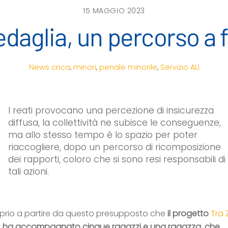
15 MAGGIO 2023
medaglia, un percorso a
News
cnca
,
minori
,
penale minorile
,
Servizio ALI
I reati provocano una percezione di insicurezza
diffusa, la collettività ne subisce le conseguenze,
ma allo stesso tempo è lo spazio per poter
riaccogliere, dopo un percorso di ricomposizione
dei rapporti, coloro che si sono resi responsabili di
tali azioni.
oprio a partire da questo presupposto che
il progetto
Tra 
r
ha accompagnato cinque ragazzi e una ragazza, che