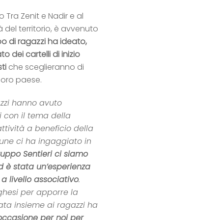
o Tra Zenit e Nadir e al
 del territorio, è avvenuto
o di ragazzi ha ideato,
o dei cartelli di inizio
ti
che sceglieranno di
 loro paese.
azzi hanno avuto
i con il tema della
attività a beneficio della
ne ci ha ingaggiato in
ppo Sentieri ci siamo
 ed è stata un’esperienza
a livello associativo
.
aghesi per apporre la
ata insieme ai ragazzi ha
occasione per noi per