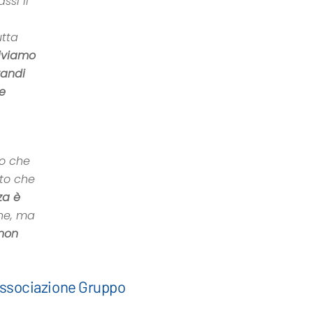
ssi il
utta
iviamo
randi
he
go che
tto che
za è
one, ma
 non
’associazione Gruppo