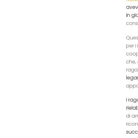
avev
in g
cons
Quest
per i
coop
che,
raga
leg
appa
I ra
riel
di a
ricon
succe