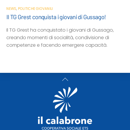
NEWS
,
POLITICHE GIOVANILI
Il TG Grest conquista i giovani di Gussago!
Il TG Grest ha conquistato i giovani di Gussago,
creando momenti di socialità, condivisione di
competenze e facendo emergere capacità.
Back
To
Top