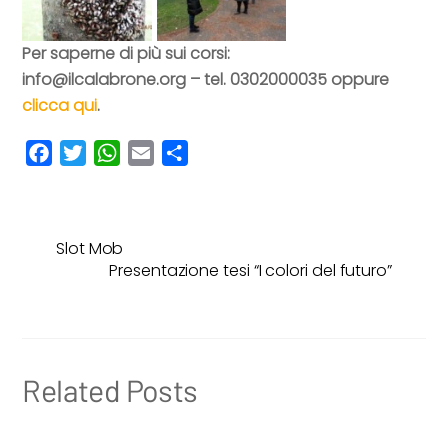
Per saperne di più sui corsi:
info@ilcalabrone.org – tel. 0302000035 oppure
clicca qui
.
F
T
W
E
C
a
w
h
m
o
c
i
a
a
n
e
t
t
i
d
Slot Mob
b
t
s
l
i
Presentazione tesi “I colori del futuro”
o
e
A
v
o
r
p
i
k
p
d
i
Related Posts